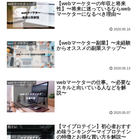
【webマーケターの年収と将来
webマーケティング
性】〜将来に迷っているならweb
マーケターになるべき理由〜
2020.05.16
【webマーケター副業】〜未経験
webマーケティング
からオススメの副業ステップ〜
2020.05.13
webマーケターの仕事。〜必要な
webマーケティング
スキルと向いている人などを解
説〜
2020.05.07
【マイプロテイン】初心者おすす
筋トレ
め味ランキング〜マイプロテイン
の特徴とお得な買い方を解説〜