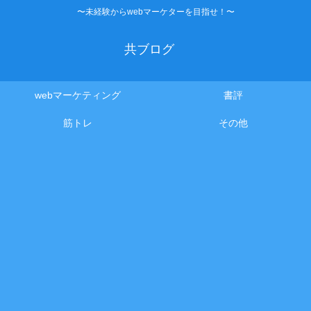
〜未経験からwebマーケターを目指せ！〜
共ブログ
webマーケティング
書評
筋トレ
その他