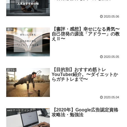
2020.05.06
【書評・感想】幸せになる勇気〜
書評
自己啓発の源流「アドラー」の教
えⅡ〜
2020.05.05
【目的別】おすすめ筋トレ
筋トレ
YouTuber紹介。〜ダイエットか
らガチトレまで〜
2020.05.04
【2020年】Google広告認定資格
webマーケティング
攻略法・勉強法