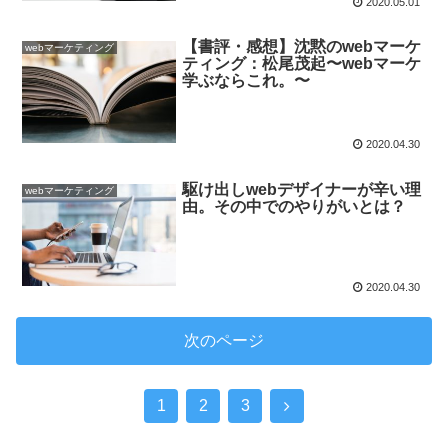
2020.05.01
【書評・感想】沈黙のwebマーケ
webマーケティング
ティング：松尾茂起〜webマーケ
学ぶならこれ。〜
2020.04.30
駆け出しwebデザイナーが辛い理
webマーケティング
由。その中でのやりがいとは？
2020.04.30
次のページ
1
2
3