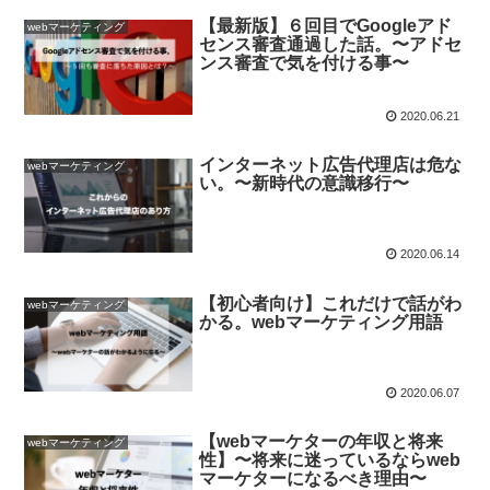
【最新版】６回目でGoogleアド
webマーケティング
センス審査通過した話。〜アドセ
ンス審査で気を付ける事〜
2020.06.21
インターネット広告代理店は危な
webマーケティング
い。〜新時代の意識移行〜
2020.06.14
【初心者向け】これだけで話がわ
webマーケティング
かる。webマーケティング用語
2020.06.07
【webマーケターの年収と将来
webマーケティング
性】〜将来に迷っているならweb
マーケターになるべき理由〜