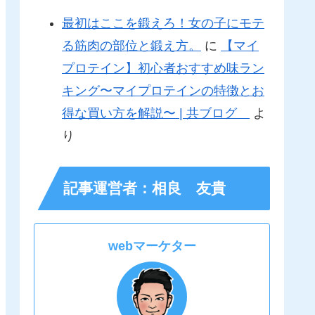
最初はここを鍛えろ！女の子にモテ
る筋肉の部位と鍛え方。
に
【マイ
プロテイン】初心者おすすめ味ラン
キング〜マイプロテインの特徴とお
得な買い方を解説〜 | 共ブログ
よ
り
記事運営者：相良 友貴
webマーケター