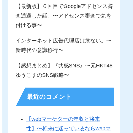
【最新版】６回目でGoogleアドセンス審
査通過した話。〜アドセンス審査で気を
付ける事〜
インターネット広告代理店は危ない。〜
新時代の意識移行〜
【感想まとめ】『共感SNS』〜元HKT48
ゆうこすのSNS戦略〜
最近のコメント
【webマーケターの年収と将来
性】〜将来に迷っているならwebマ