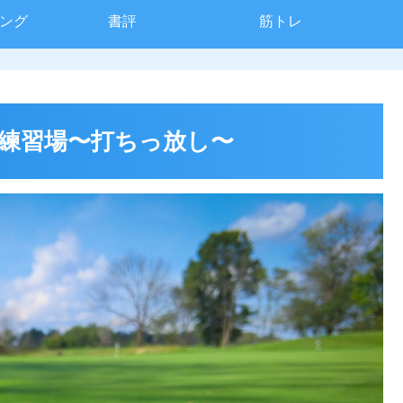
ィング
書評
筋トレ
練習場〜打ちっ放し〜