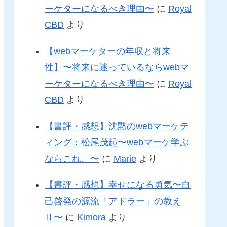
ーケターになるべき理由〜
に
Royal
CBD
より
【webマーケターの年収と将来
性】〜将来に迷っているならwebマ
ーケターになるべき理由〜
に
Royal
CBD
より
【書評・感想】沈黙のwebマーケテ
ィング：松尾茂起〜webマーケ学ぶ
ならこれ。〜
に
Marie
より
【書評・感想】幸せになる勇気〜自
己啓発の源流「アドラー」の教え
Ⅱ〜
に
Kimora
より